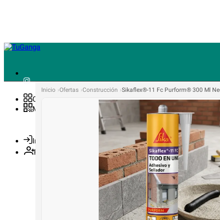
Inicio
Ofertas
Construcción
Sikaflex®-11 Fc Purform® 300 Ml Ne
Ofertas
Mínimos
Ingresa
Regístrate