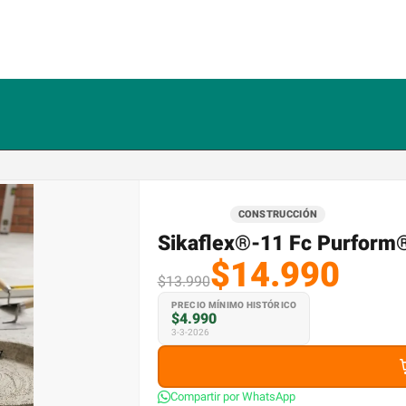
gro
CONSTRUCCIÓN
Sikaflex®-11 Fc Purform
$14.990
$13.990
PRECIO MÍNIMO HISTÓRICO
$4.990
3-3-2026
Compartir por WhatsApp