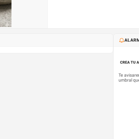
ALARM
CREA TU 
Te avisare
umbral que