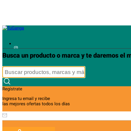
Busca un producto o marca y te daremos el m
Ofertas
Mínimos
Ingresa
Regístrate
Regístrate
Ingresa tu email y recibe
las mejores ofertas todos los días