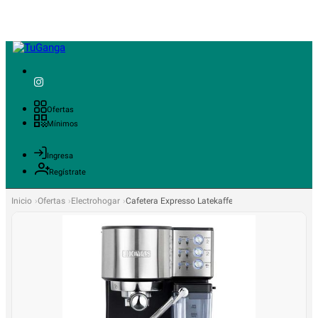
Ofertas
Mínimos
Ingresa
Regístrate
Inicio
Ofertas
Electrohogar
Cafetera Expresso Latekaffee TH-160DELI