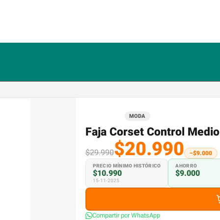
MODA
Faja Corset Control Medio
$20.990
$29.990
−$9.000
PRECIO MÍNIMO HISTÓRICO
AHORRO
$10.990
$9.000
15-11-2025
Compartir por WhatsApp