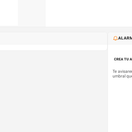
ALARM
CREA TU 
Te avisare
umbral que