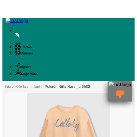
Ofertas
Mínimos
Ingresa
Regístrate
Inicio
Ofertas
Infantil
Polerón Niña Naranja 56826