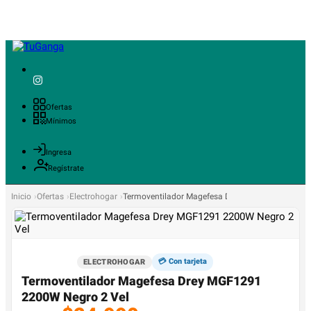
Ofertas
Mínimos
Ingresa
Regístrate
Inicio
Ofertas
Electrohogar
Termoventilador Magefesa Drey MGF1291 2200W 
💳 Con tarjeta
ELECTROHOGAR
Termoventilador Magefesa Drey MGF1291
2200W Negro 2 Vel