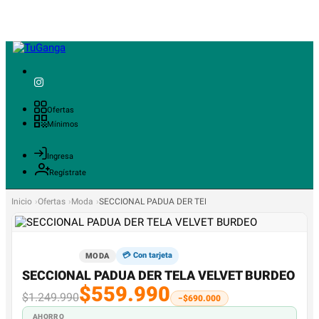
Ofertas
Mínimos
Ingresa
Regístrate
Inicio
Ofertas
Moda
SECCIONAL PADUA DER TELA VELVET BURDEO
💳 Con tarjeta
MODA
SECCIONAL PADUA DER TELA VELVET BURDEO
$559.990
$1.249.990
−$690.000
AHORRO